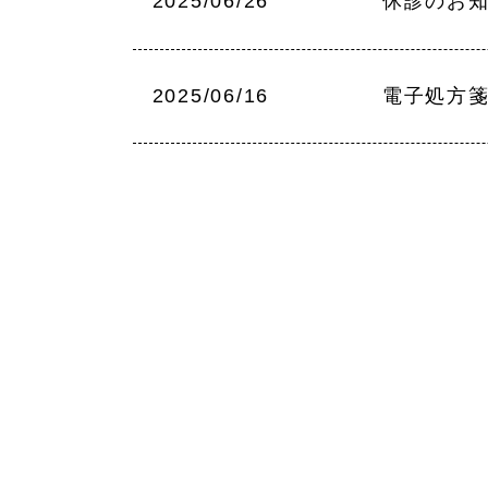
2025/06/26
休診のお
2025/06/16
電子処方